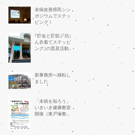
未病改善県民シン
ポジウムでステッ
ピング！
｢貯金と貯筋｣｢坊さ
ん衣着てステッピ
ング｣の普及活動は
盛上り盛会
新事務所へ移転し
ました
「未病を知ろう」
いきいき健康教室
開催（東戸塚教
室）