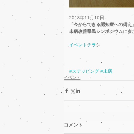
2018年11月10
日
「今からできる認知症への備え
未病改善県民シンポジウ
ムに参
イベントチラ
シ
#ステッピング
#未病
イベント
コメント