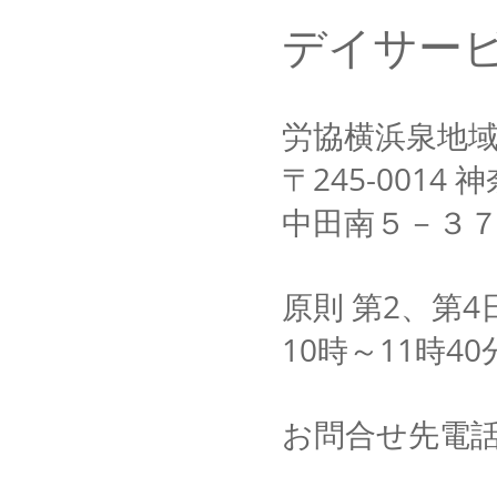
デイサービ
​労協横浜泉地
〒245-0014
中田南５－３
原則​ 第2、第
10時～11時40
​お問合せ先電話