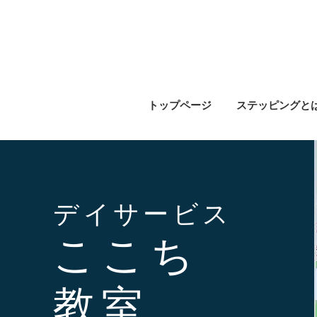
トップページ
ステッピングと
デイ
サービス
ここち
​教室