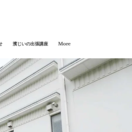
せ
濱じいの出張講座
More