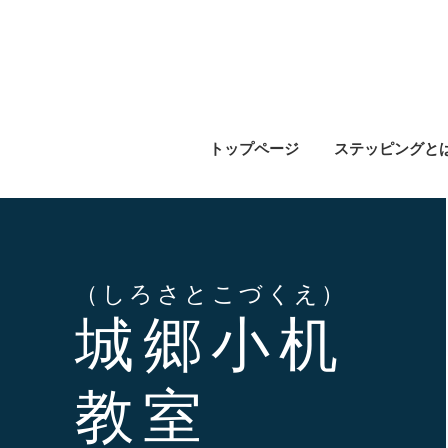
トップページ
ステッピングと
（しろさとこづくえ）
城郷小机
​教室