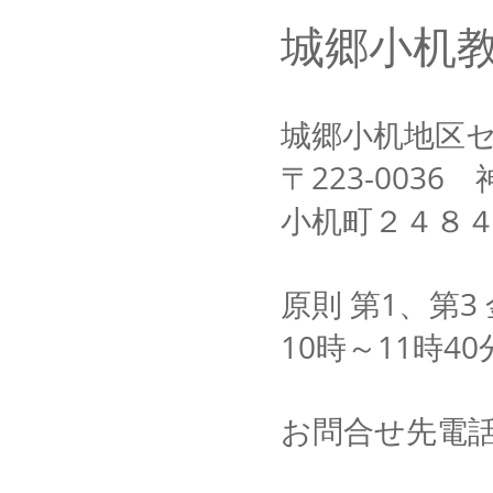
城郷小机
​城郷小机地区
〒223-003
小机町２４８４
原則​ 第1、第
10時～11時40
​お問合せ先電話番