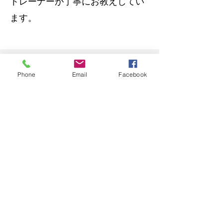
トレーナーが丁寧にお教えしてい
ます。
人は「
血管と共に老いる​」
と言われ
Phone
Email
Facebook
ています。
WHO（世界保健機関）は、今後、
血管病がすべての国で最も多い死因
の一つになると予測をしています。
ステッピングは、心臓への負担を少
なく筋肉を育てることが出来る適度
な運動です。
血流、リンパの流れを良くして自己
免疫力を高め、大腰筋、腸腰筋など